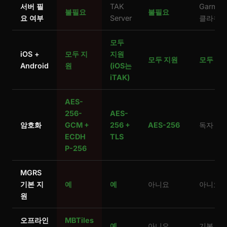
서버 필
TAK
Garmin
불필요
불필요
요 여부
Server
클라우
모두
iOS +
모두 지
지원
모두 지원
모두 지
Android
원
(iOS는
iTAK)
AES-
256-
AES-
암호화
GCM +
256 +
AES-256
독자 방
ECDH
TLS
P-256
MGRS
기본 지
예
예
아니요
아니요
원
오프라인
MBTiles
예
아니요
기본