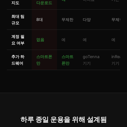
지도
다운로드
최대 팀
8대
무제한
다양
무제한
규모
계정 필
없음
예
예
예
요 여부
추가 하
스마트폰
스마트
goTenna
inReach
드웨어
만
폰만
기기
기기
하루 종일 운용을 위해 설계됨