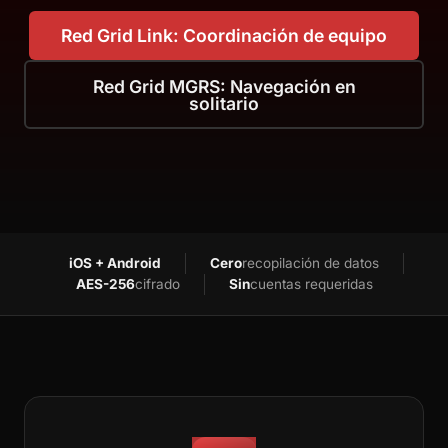
Red Grid Link: Coordinación de equipo
Red Grid MGRS: Navegación en
solitario
iOS + Android
Cero
recopilación de datos
AES-256
cifrado
Sin
cuentas requeridas