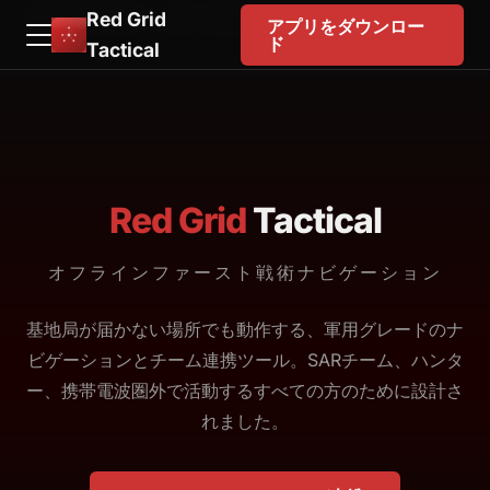
Red Grid
EN
FR
DE
ES
日本語
한국어
IT
アプリをダウンロー
ド
Tactical
Red Grid
Tactical
オフラインファースト戦術ナビゲーション
基地局が届かない場所でも動作する、軍用グレードのナ
ビゲーションとチーム連携ツール。SARチーム、ハンタ
ー、携帯電波圏外で活動するすべての方のために設計さ
れました。