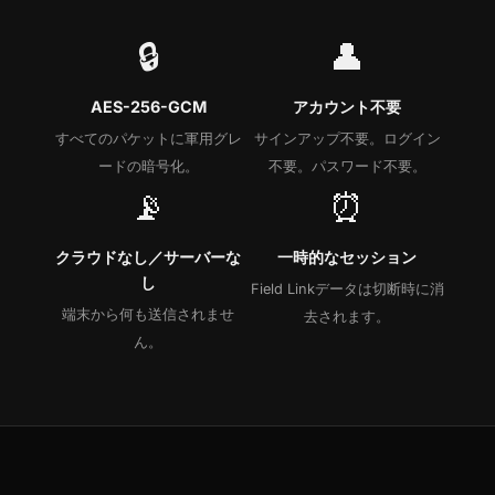
🔒
👤
AES-256-GCM
アカウント不要
すべてのパケットに軍用グレ
サインアップ不要。ログイン
ードの暗号化。
不要。パスワード不要。
📡
⏰
クラウドなし／サーバーな
一時的なセッション
し
Field Linkデータは切断時に消
端末から何も送信されませ
去されます。
ん。